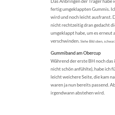
Das Anbringen der Träger habe ic
fertig umgeklappten Gummis. Ich
wird und noch leicht ausfranst. D
nicht rechtzeitig dran gedacht d
umgeklappt habe, um es erneut a
verschwinden.
Siehe Bild oben, schwa
Gummiband am Obercup
Während der erste BH noch das i
nicht schön anfühlte), habe ich
leicht weichere Seite, die kam n
waren ja nun bereits passend. A
irgendwann abstehen wird.