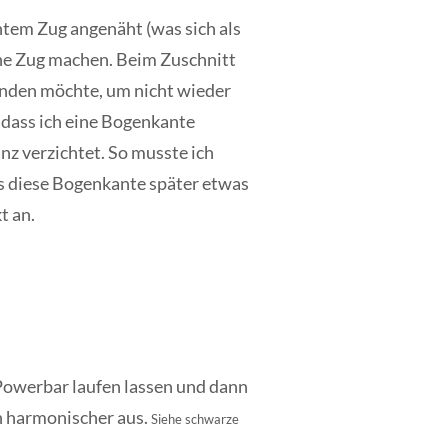
chtem Zug angenäht (was sich als
ohne Zug machen. Beim Zuschnitt
wenden möchte, um nicht wieder
o dass ich eine Bogenkante
nz verzichtet. So musste ich
ss diese Bogenkante später etwas
t an.
 Powerbar laufen lassen und dann
ch harmonischer aus.
Siehe schwarze