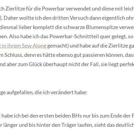
ch Zierlitze für die Powerbar verwendet und diese mit lei
…). Daher wollte ich den dritten Versuch dann eigentlich 
ich diesmal lieber komplett die schwarze Blumenspitze ver
en. Also habe ich das Powerbar-Schnittteil quer gelegt, s
z in ihrem Sew Along
gemacht) und habe auf die Zierlitze ga
um Schluss, denn es hätte ebenso gut passieren können, da
d aber zum Glück überhaupt nicht der Fall, sie liegt perfek
e aufgefallen, die ich verändert habe:
 habe ich bei den ersten beiden BHs nur bis zum Ende der
r länger und bis hinter den Träger laufen, sieht das deutli