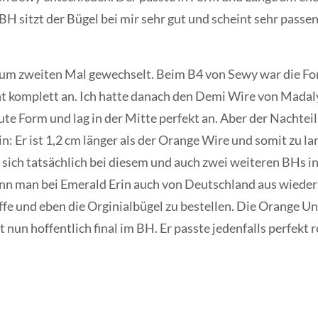
BH sitzt der Bügel bei mir sehr gut und scheint sehr passen
um zweiten Mal gewechselt. Beim B4 von Sewy war die For
icht komplett an. Ich hatte danach den Demi Wire von Madal
ute Form und lag in der Mitte perfekt an. Aber der Nachtei
: Er ist 1,2 cm länger als der Orange Wire und somit zu lan
t sich tatsächlich bei diesem und auch zwei weiteren BHs 
nn man bei Emerald Erin auch von Deutschland aus wieder 
fe und eben die Orginialbügel zu bestellen. Die Orange Und
t nun hoffentlich final im BH. Er passte jedenfalls perfekt