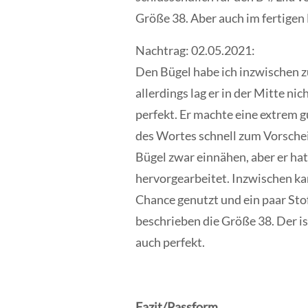
Größe 38. Aber auch im fertigen 
Nachtrag: 02.05.2021:
Den Bügel habe ich inzwischen z
allerdings lag er in der Mitte n
perfekt. Er machte eine extrem g
des Wortes schnell zum Vorschein
Bügel zwar einnähen, aber er ha
hervorgearbeitet. Inzwischen ka
Chance genutzt und ein paar Stof
beschrieben die Größe 38. Der is
auch perfekt.
Fazit/Passform