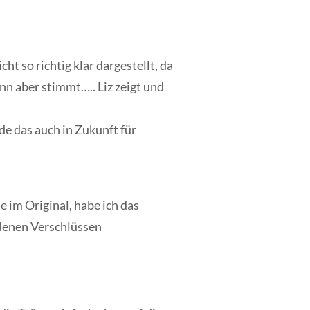
t so richtig klar dargestellt, da
ann aber stimmt….. Liz zeigt und
de das auch in Zukunft für
 im Original, habe ich das
ndenen Verschlüssen