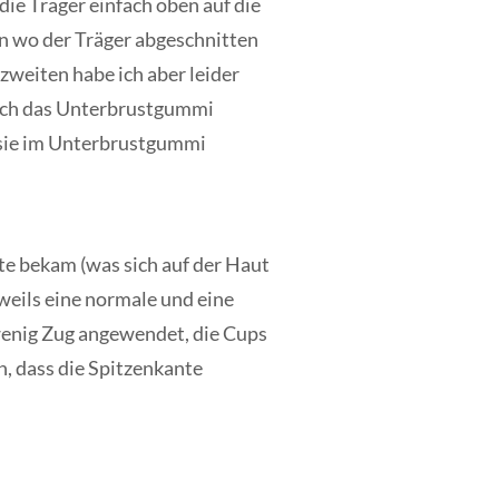
die Träger einfach oben auf die
n wo der Träger abgeschnitten
 zweiten habe ich aber leider
r ich das Unterbrustgummi
s sie im Unterbrustgummi
te bekam (was sich auf der Haut
weils eine normale und eine
 wenig Zug angewendet, die Cups
, dass die Spitzenkante