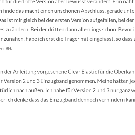
h für die dritte Version aber bewusst verändert. Erin näht 
 finde das macht einen unschönen Abschluss, gerade unte
as ist mir gleich bei der ersten Version aufgefallen, bei der
ies zu ändern. Bei der dritten dann allerdings schon. Bevo
nzunähen, habe ich erst die Träger mit eingefasst, so das
rzer BH.
n der Anleitung vorgesehene Clear Elastic für die Oberkan
 für Version 2 und 3 Einzugband genommen. Meine hatten je
atürlich nach außen. Ich habe für Version 2 und 3 nur ganz
ber ich denke dass das Einzugband dennoch verhindern kann