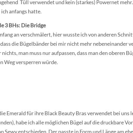
chgehend Tüll verwendet und kein (starkes) Powernet meh
 ich anfangs hatte.
le 3 BHs: Die Bridge
Anfang an verschmälert, hier wusste ich von anderen Schnit
 dass die Bügelbänder bei mir nicht mehr nebeneinander ve
 nichts, man muss nur aufpassen, dass man den oberen Büg
en Weg versperren würde.
e Emerald für ihre Black Beauty Bras verwendet bei uns le
unden), habe ich alle möglichen Bügel auf die druckbare Vo
von Sewy entschieden. Der passte in Form und Länge am e