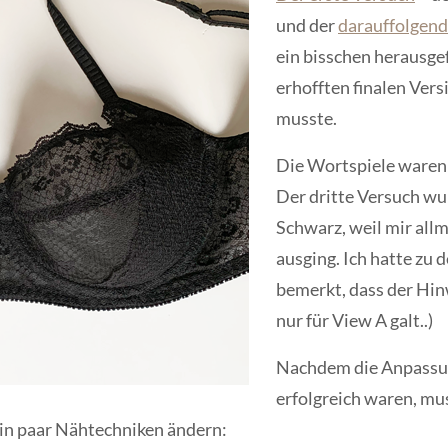
und der
darauffolgen
ein bisschen herausgef
erhofften finalen Vers
musste.
Die Wortspiele waren 
Der dritte Versuch wur
Schwarz, weil mir allm
ausging. Ich hatte zu
bemerkt, dass der Hin
nur für View A galt..)
Nachdem die Anpassu
erfolgreich waren, mus
ein paar Nähtechniken ändern: