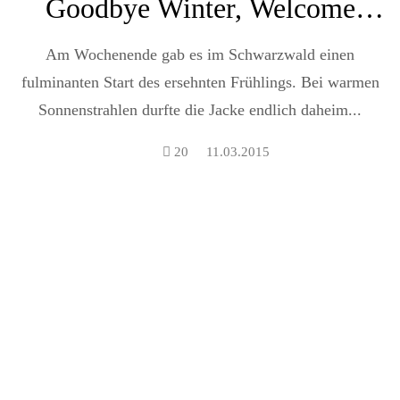
Goodbye Winter, Welcome
Spring (besticktes T-Shirt)
Am Wochenende gab es im Schwarzwald einen
fulminanten Start des ersehnten Frühlings. Bei warmen
Sonnenstrahlen durfte die Jacke endlich daheim...
20
11.03.2015