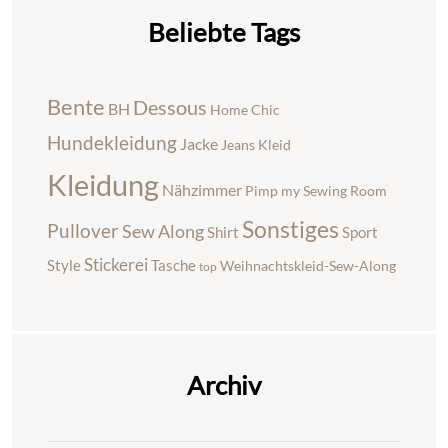
Beliebte Tags
Bente
Dessous
BH
Home Chic
Hundekleidung
Jacke
Jeans
Kleid
Kleidung
Nähzimmer
Pimp my Sewing Room
Sonstiges
Pullover
Sew Along
Shirt
Sport
Stickerei
Style
Tasche
Weihnachtskleid-Sew-Along
top
Archiv