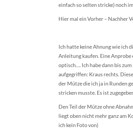
einfach so selten stricke) noch 
Hier mal ein Vorher – Nachher V
Ich hatte keine Ahnung wie ich d
Anleitung kaufen. Eine Anprobe e
optisch…. Ich habe dann bis zum
aufgegriffen: Kraus rechts. Dies
der Mütze die ich ja in Runden g
stricken musste. Es ist zugegeb
Den Teil der Mütze ohne Abnahme
liegt oben nicht mehr ganz am Ko
ich kein Foto von)