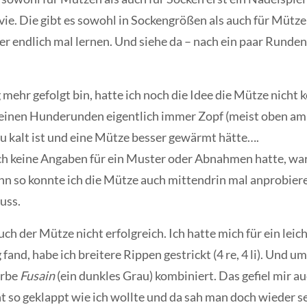
vie. Die gibt es sowohl in Sockengrößen als auch für Mütze
r endlich mal lernen. Und siehe da – nach ein paar Runden
 mehr gefolgt bin, hatte ich noch die Idee die Mütze nicht 
meinen Hunderunden eigentlich immer Zopf (meist oben am 
zu kalt ist und eine Mütze besser gewärmt hätte….
 keine Angaben für ein Muster oder Abnahmen hatte, war 
n so konnte ich die Mütze auch mittendrin mal anprobier
uss.
h der Mütze nicht erfolgreich. Ich hatte mich für ein lei
ig fand, habe ich breitere Rippen gestrickt (4 re, 4 li). Un
arbe
Fusain
(ein dunkles Grau) kombiniert. Das gefiel mir au
so geklappt wie ich wollte und da sah man doch wieder seh