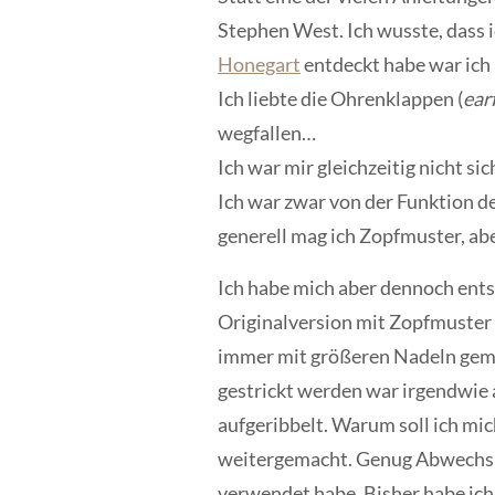
Stephen West. Ich wusste, dass i
Honegart
entdeckt habe war ich 
Ich liebte die Ohrenklappen (
ear
wegfallen…
Ich war mir gleichzeitig nicht sic
Ich war zwar von der Funktion de
generell mag ich Zopfmuster, aber
Ich habe mich aber dennoch ents
Originalversion mit Zopfmuster ge
immer mit größeren Nadeln gemac
gestrickt werden war irgendwie 
aufgeribbelt. Warum soll ich mic
weitergemacht. Genug Abwechslu
verwendet habe. Bisher habe ich 