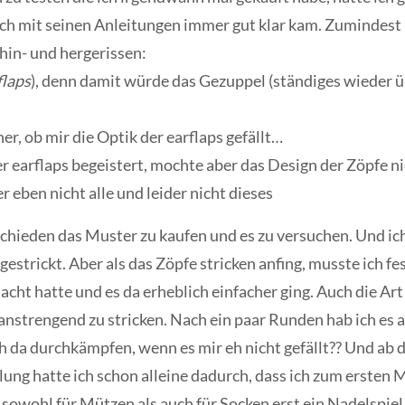
ch mit seinen Anleitungen immer gut klar kam. Zumindest b
hin- und hergerissen:
flaps
), denn damit würde das Gezuppel (ständiges wieder ü
her, ob mir die Optik der earflaps gefällt…
r earflaps begeistert, mochte aber das Design der Zöpfe nic
 eben nicht alle und leider nicht dieses
chieden das Muster zu kaufen und es zu versuchen. Und ich
strickt. Aber als das Zöpfe stricken anfing, musste ich fes
ht hatte und es da erheblich einfacher ging. Auch die Art
anstrengend zu stricken. Nach ein paar Runden hab ich es 
h da durchkämpfen, wenn es mir eh nicht gefällt?? Und ab d
ng hatte ich schon alleine dadurch, dass ich zum ersten 
sowohl für Mützen als auch für Socken erst ein Nadelspiel 