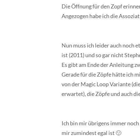
Die Öffnung für den Zopf erinne
Angezogen habe ich die Assoziat
Nun muss ich leider auch noch et
ist (2011) und so gar nicht Step
Es gibt am Ende der Anleitung zw
Gerade für die Zöpfe hätte ich m
von der Magic Loop Variante (die
erwartet), die Zöpfe und auch d
Ich bin mir übrigens immer noch n
mir zumindest egal ist 🙂