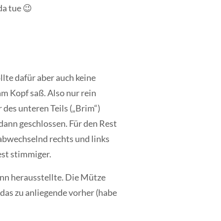
da tue 😉
lte dafür aber auch keine
m Kopf saß. Also nur rein
des unteren Teils („Brim“)
 dann geschlossen. Für den Rest
 abwechselnd rechts und links
est stimmiger.
nn herausstellte. Die Mütze
 das zu anliegende vorher (habe