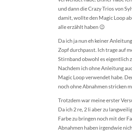
und dann die Crazy Trios von Syl
damit, wollte den Magic Loop abe
alle erzählt haben 😉
Da ich ja nun eh keiner Anleitung
Zopf durchpasst. Ich trage auf 
Stirnband obwohl es eigentlich 
Nachdem ich ohne Anleitung auch
Magic Loop verwendet habe. Den
noch ohne Abnahmen stricken m
Trotzdem war meine erster Versuc
Da ich 2 re, 2 li aber zu langweil
Farbe zu bringen noch mit der F
Abnahmen haben irgendwie nicht 