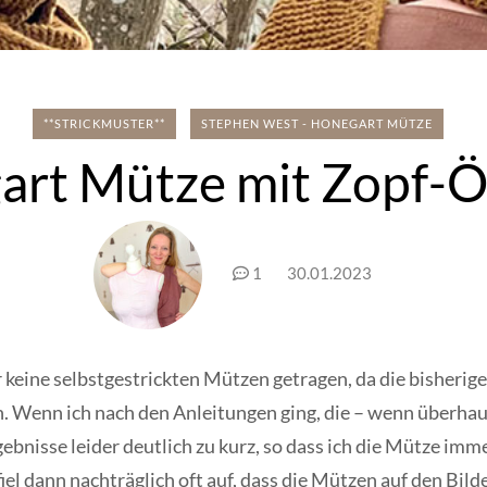
**STRICKMUSTER**
STEPHEN WEST - HONEGART MÜTZE
art Mütze mit Zopf-Ö
1
30.01.2023
 keine selbstgestrickten Mützen getragen, da die bisherig
ren. Wenn ich nach den Anleitungen ging, die – wenn überh
ebnisse leider deutlich zu kurz, so dass ich die Mütze im
l dann nachträglich oft auf, dass die Mützen auf den Bild