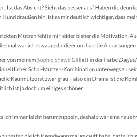
en. Ist das Absicht? Sieht das besser aus? Haben die denn
 Hund draußen bin, ist es mir deutlich wichtiger, dass me
ickten Mützen fehlte mir leider bisher die Motivation. Au
 diesmal war ich etwas geduldiger um hab die Anpassunge
über von meinem
Sophie Shawl
: Gilliatt in der Farbe
Darjeel
 einheitlicher Schal-Mützen-Kombination unterwegs zu sei
le Kaufmütze ist zwar grau – also ein Drama ist die Komb
tlich ist ja doch um einiges schöner
 ich immer leicht herumzuppeln, deshalb war eine neue Mü
n zu testen die ich irgendwann mal gekauft habe, hatte ich 