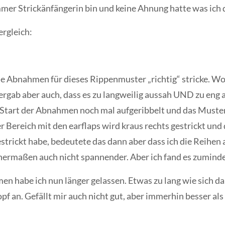
immer Strickänfängerin bin und keine Ahnung hatte was ich 
ergleich:
ie Abnahmen für dieses Rippenmuster „richtig“ stricke. Wol
rgab aber auch, dass es zu langweilig aussah UND zu eng a
 Start der Abnahmen noch mal aufgeribbelt und das Muster 
er Bereich mit den earflaps wird kraus rechts gestrickt und
estrickt habe, bedeutete das dann aber dass ich die Reihen
enermaßen auch nicht spannender. Aber ich fand es zumind
n habe ich nun länger gelassen. Etwas zu lang wie sich da
pf an. Gefällt mir auch nicht gut, aber immerhin besser als