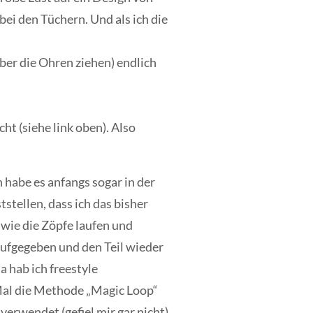
ei den Tüchern. Und als ich die
ber die Ohren ziehen) endlich
ht (siehe link oben). Also
 habe es anfangs sogar in der
tstellen, dass ich das bisher
 wie die Zöpfe laufen und
aufgegeben und den Teil wieder
a hab ich freestyle
Mal die Methode „Magic Loop“
verwendet (gefiel mir gar nicht)