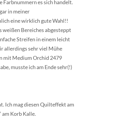
e Farbnummern es sich handelt.
ogar in meiner
ich eine wirklich gute Wahl!!
es weißen Bereiches abgesteppt
nfache Streifen in einem leicht
r allerdings sehr viel Mühe
nn mit Medium Orchid 2479
habe, musste ich am Ende sehr(!)
nt. Ich mag diesen Quilteffekt am
“ am Korb Kalle.