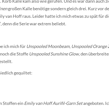
. Korb Kalle kam also wie gerufen. Und es war dann auch zie
inen
großen Kalle benötige sondern gleich drei. Kurz vor d
y van Hoff raus. Leider hatte ich mich etwas zu spät für d
 denn die Serie war extrem beliebt.
e ich mich für
Unspooled
Moonbeam
,
Unspooled Orange 
 noch die Stoffe
Unspooled Sunshine Glow
, den überbreit
stellt.
hiedlich gequiltet:
n Stoffen ein
Emily van Hoff Aurifil-Garn Set
angeboten. Ic