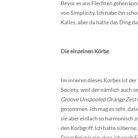
Bevor es ans Flechten gehen kon
von Simplicity. Ich habe ihn sch
Kalles, aber da hatte das Ding da
Die einzelnen Körbe
Im inneren dieses Korbes ist der
Society, weil der nämlich auch s
Groove Unspooled Orange Zest
genommen. Ich mag es sehr, dass 
sie aber einfach so harmonisch 
den Korbgriff. Ich hatte silbern
Dann fiel mir ein, dass ich noc