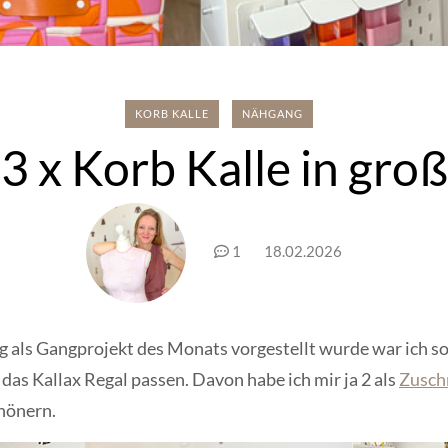
KORB KALLE
NÄHGANG
3 x Korb Kalle in groß
1
18.02.2026
g als Gangprojekt des Monats vorgestellt wurde war ich so
 das Kallax Regal passen. Davon habe ich mir ja 2 als
Zusch
chönern.