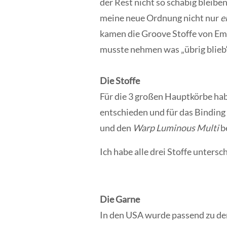
der Rest nicht so schäbig bleiben
meine neue Ordnung nicht nur
e
kamen die Groove Stoffe von Emil
musste nehmen was „übrig blieb“,
Die Stoffe
Für die 3 großen Hauptkörbe hab
entschieden und für das Binding
und den
Warp Luminous Multi
be
Ich habe alle drei Stoffe untersc
Die Garne
In den USA wurde passend zu de