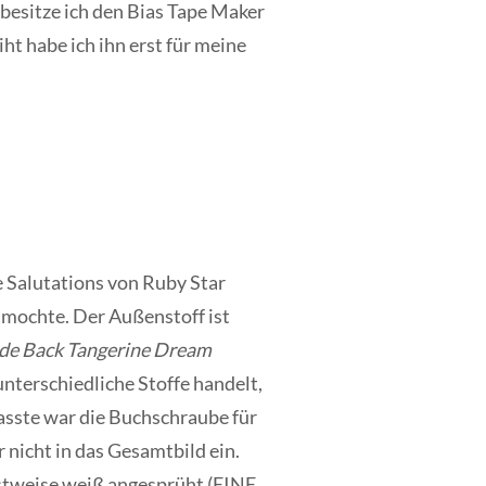
 besitze ich den Bias Tape Maker
ht habe ich ihn erst für meine
e Salutations von Ruby Star
r mochte. Der Außenstoff ist
de Back Tangerine Dream
unterschiedliche Stoffe handelt,
asste war die Buchschraube für
 nicht in das Gesamtbild ein.
testweise weiß angesprüht (EINE