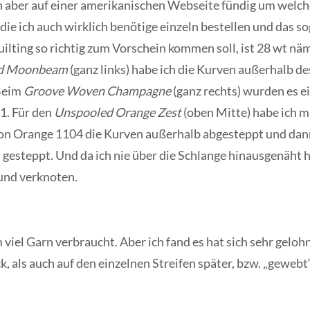
 aber auf einer amerikanischen Webseite fündig um welch
die ich auch wirklich benötige einzeln bestellen und das s
ting so richtig zum Vorschein kommen soll, ist 28 wt näml
ed Moonbeam
(ganz links) habe ich die Kurven außerhalb d
 Beim
Groove Woven Champagne
(ganz rechts) wurden es ei
1. Für den
Unspooled Orange Zest
(oben Mitte) habe ich mi
eon Orange 1104 die Kurven außerhalb abgesteppt und da
 gesteppt. Und da ich nie über die Schlange hinausgenäht 
 und verknoten.
viel Garn verbraucht. Aber ich fand es hat sich sehr geloh
, als auch auf den einzelnen Streifen später, bzw. „gewebt