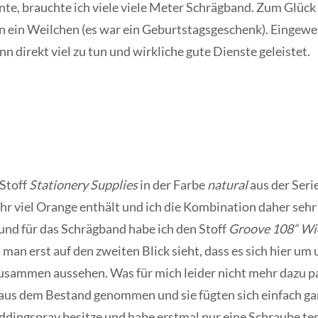
nte, brauchte ich viele viele Meter Schrägband. Zum Glück
on ein Weilchen (es war ein Geburtstagsgeschenk). Eingewei
nn direkt viel zu tun und wirkliche gute Dienste geleistet.
 Stoff
Stationery Supplies
in der Farbe
natural
aus der Seri
ehr viel Orange enthält und ich die Kombination daher seh
und für das Schrägband habe ich den Stoff
Groove 108“ Wi
man erst auf den zweiten Blick sieht, dass es sich hier um 
zusammen aussehen. Was für mich leider nicht mehr dazu p
e aus dem Bestand genommen und sie fügten sich einfach gar
h Eddingspray besitze und habe erstmal nur eine Schraube 