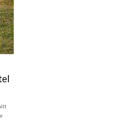
tel
itt
ur