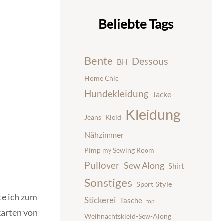
Beliebte Tags
Bente
Dessous
BH
Home Chic
Hundekleidung
Jacke
Kleidung
Jeans
Kleid
Nähzimmer
Pimp my Sewing Room
Pullover
Sew Along
Shirt
Sonstiges
Sport Style
te ich zum
Stickerei
Tasche
top
karten von
Weihnachtskleid-Sew-Along