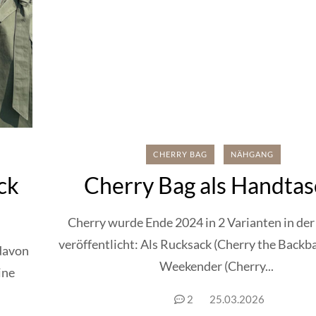
CHERRY BAG
NÄHGANG
ck
Cherry Bag als Handta
Cherry wurde Ende 2024 in 2 Varianten in de
veröffentlicht: Als Rucksack (Cherry the Backba
 davon
Weekender (Cherry...
ine
2
25.03.2026