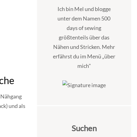
Ich bin Mel und blogge
unter dem Namen 500
days of sewing
größtenteils über das
Nähen und Stricken. Mehr
erfährst du im Menü „über
mich"
sche
r Nähgang
ck) und als
Suchen