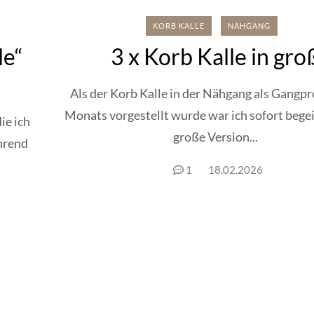
KORB KALLE
NÄHGANG
le“
3 x Korb Kalle in gro
Als der Korb Kalle in der Nähgang als Gangpr
Monats vorgestellt wurde war ich sofort begei
ie ich
große Version...
hrend
1
18.02.2026