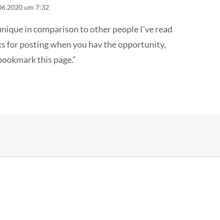
06.2020 um 7:32
 unique in comparison to other people I’ve read
ks for posting when you hav the opportunity,
 bookmark this page.“