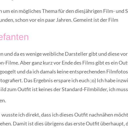
n um ein mögliches Thema für den diesjährigen Film- und S
unden, schon vor ein paar Jahren. Gemeint ist der Film
efanten
en und da es wenige weibliche Darsteller gibt und diese v
on-Filme. Aber ganz kurz vor Ende des Films gibt es ein Outf
gegoogelt und da ich damals keine entsprechenden Filmfotos
tografiert. Das Ergebnis erspare ich euch ;o) Ich habe inz
ild zum Outfit ist keines der Standard-Filmbilder, ich muss
en.
 wusste ich direkt, dass ich dieses Outfit nachnähen möch
hen. Damit ist dies übrigens das erste Outfit überhaupt, d