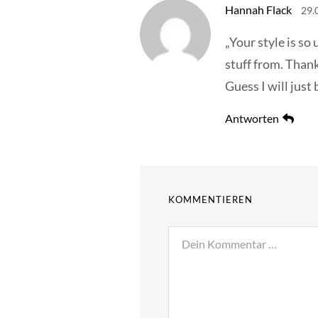
Hannah Flack
29.
„Your style is so
stuff from. Than
Guess I will just
Antworten
KOMMENTIEREN