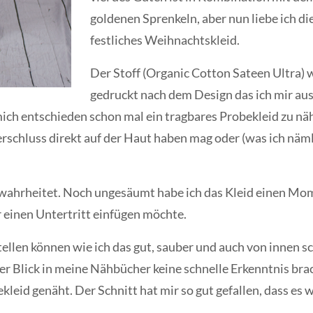
goldenen Sprenkeln, aber nun liebe ich di
festliches Weihnachtskleid.
Der Stoff (Organic Cotton Sateen Ultra) 
gedruckt nach dem Design das ich mir au
ich entschieden schon mal ein tragbares Probekleid zu näh
erschluss direkt auf der Haut haben mag oder (was ich näml
bewahrheitet. Noch ungesäumt habe ich das Kleid einen Mo
r einen Untertritt einfügen möchte.
stellen können wie ich das gut, sauber und auch von innen
 Blick in meine Nähbücher keine schnelle Erkenntnis brach
leid genäht. Der Schnitt hat mir so gut gefallen, dass es 