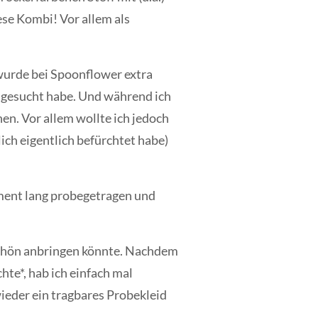
ese Kombi! Vor allem als
wurde bei Spoonflower extra
sgesucht habe. Und während ich
en. Vor allem wollte ich jedoch
ich eigentlich befürchtet habe)
ment lang probegetragen und
 schön anbringen könnte. Nachdem
te*, hab ich einfach mal
wieder ein tragbares Probekleid