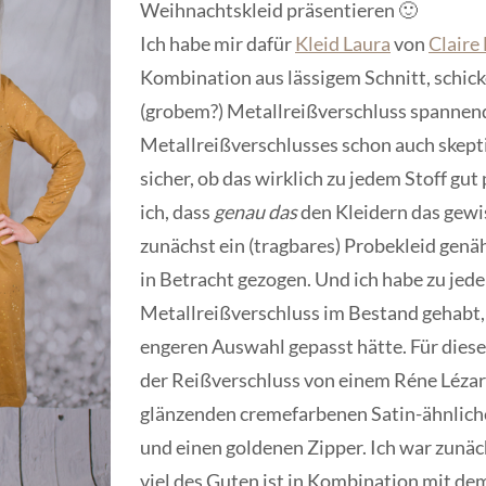
Weihnachtskleid präsentieren 🙂
Ich habe mir dafür
Kleid Laura
von
Claire
Kombination aus lässigem Schnitt, schick
(grobem?) Metallreißverschluss spannen
Metallreißverschlusses schon auch skepti
sicher, ob das wirklich zu jedem Stoff gut
ich, dass
genau das
den Kleidern das gewis
zunächst ein (tragbares) Probekleid genä
in Betracht gezogen. Und ich habe zu jede
Metallreißverschluss im Bestand gehabt, 
engeren Auswahl gepasst hätte. Für diese
der Reißverschluss von einem Réne Lézar
glänzenden cremefarbenen Satin-ähnlich
und einen goldenen Zipper. Ich war zunäch
viel des Guten ist in Kombination mit dem