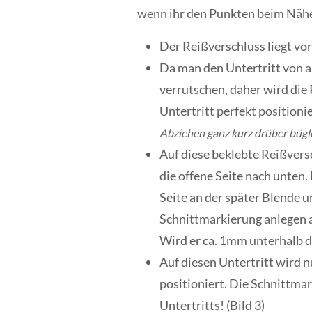
wenn ihr den Punkten beim Nähen S
Der Reißverschluss liegt vo
Da man den Untertritt von 
verrutschen, daher wird die
Untertritt perfekt positioni
Abziehen ganz kurz drüber bügl
Auf diese beklebte Reißversc
die offene Seite nach unten. 
Seite an der später Blende
Schnittmarkierung anlegen a
Wird er ca. 1mm unterhalb d
Auf diesen Untertritt wird n
positioniert.
Die Schnittmar
Untertritts! (Bild 3)