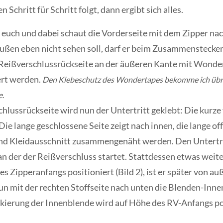
chritt für Schritt folgt, dann ergibt sich alles.
r euch und dabei schaut
die Vorderseite mit dem Zipper nac
außen eben nicht sehen soll, darf er beim Zusammensteck
Reißverschlussrückseite an der äußeren Kante mit Wonder
ert werden.
Den Klebeschutz des Wondertapes bekomme ich übri
e.
hlussrückseite wird nun der Untertritt geklebt: Die kurze 
Die lange geschlossene Seite zeigt nach innen, die lange of
 und Kleidausschnitt zusammengenäht werden. Den Untertr
n der der Reißverschluss startet. Stattdessen etwas weite
es Zipperanfangs positioniert
(Bild 2)
, ist er später von au
un mit der rechten Stoffseite nach unten die Blenden-Inne
kierung der Innenblende wird auf Höhe des RV-Anfangs pos