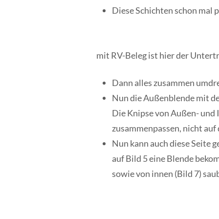
Diese Schichten schon mal p
mit RV-Beleg ist hier der Untert
Dann alles zusammen umdrehe
Nun die Außenblende mit der 
Die Knipse von Außen- und I
zusammenpassen, nicht auf 
Nun kann auch diese Seite g
auf Bild 5 eine Blende bekom
sowie von innen
(Bild 7)
saub