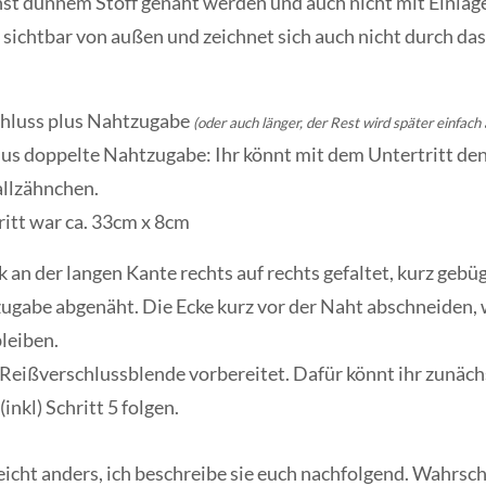
hst dünnem Stoff genäht werden und auch nicht mit Einlage
t sichtbar von außen und zeichnet sich auch nicht durch das
chluss plus Nahtzugabe
(oder auch länger, der Rest wird später einfach
lus doppelte Nahtzugabe: Ihr könnt mit dem Untertritt d
allzähnchen.
itt war ca. 33cm x 8cm
 an der langen Kante rechts auf rechts gefaltet, kurz gebü
gabe abgenäht. Die Ecke kurz vor der Naht abschneiden, 
leiben.
r Reißverschlussblende vorbereitet. Dafür könnt ihr zunäch
(inkl) Schritt 5 folgen.
eicht anders, ich beschreibe sie euch nachfolgend.
Wahrsche