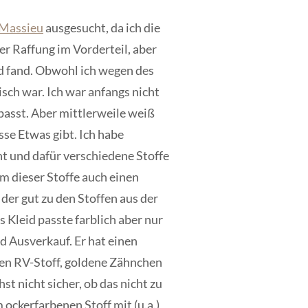
 Massieu
ausgesucht, da ich die
er Raffung im Vorderteil, aber
d fand. Obwohl ich wegen des
sch war. Ich war anfangs nicht
 passt. Aber mittlerweile weiß
se Etwas gibt. Ich habe
ht und dafür verschiedene Stoffe
m dieser Stoffe auch einen
der gut zu den Stoffen aus der
s Kleid
passte farblich aber nur
d Ausverkauf. Er hat einen
en RV-Stoff, goldene Zähnchen
st nicht sicher, ob das nicht zu
 ockerfarbenen Stoff mit (u.a.)