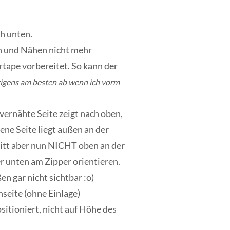
h unten.
en und Nähen nicht mehr
tape vorbereitet.
So kann der
gens am besten ab wenn ich vorm
vernähte Seite zeigt nach oben,
fene Seite liegt außen an der
itt aber nun NICHT oben an der
r unten am Zipper orientieren.
ßen gar nicht sichtbar :o)
nseite (ohne Einlage)
itioniert, nicht auf Höhe des