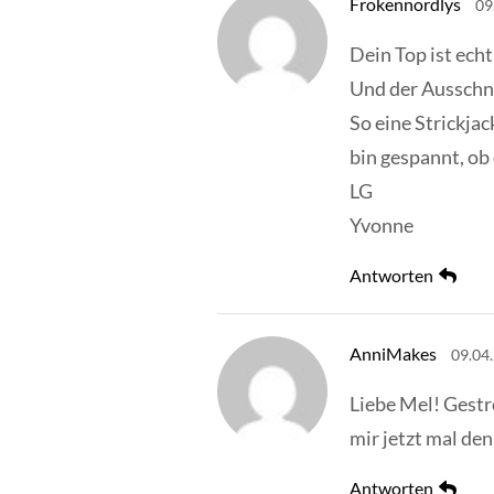
Frokennordlys
09
Dein Top ist echt
Und der Ausschni
So eine Strickja
bin gespannt, ob
LG
Yvonne
Antworten
AnniMakes
09.04
Liebe Mel! Gestre
mir jetzt mal de
Antworten