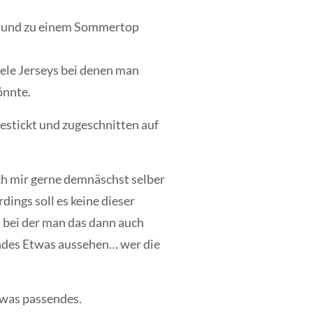
kt und zu einem Sommertop
viele Jerseys bei denen man
önnte.
bestickt und zugeschnitten auf
ich mir gerne demnäschst selber
dings soll es keine dieser
 bei der man das dann auch
rundes Etwas aussehen… wer die
n was passendes.