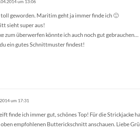
.04.2014 um 13:06
 toll geworden. Maritim geht ja immer finde ich 🙂
tt sieht super aus!
cke zum überwerfen könnte ich auch noch gut gebrauchen…
 du ein gutes Schnittmuster findest!
.2014 um 17:31
ift finde ich immer gut, schönes Top! Für die Strickjacke ha
n oben empfohlenen Butterickschnitt anschauen. Liebe Grü