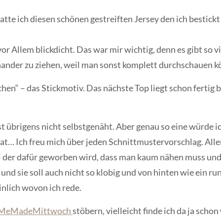
tte ich diesen schönen gestreiften Jersey den ich bestic
vor Allem blickdicht. Das war mir wichtig, denn es gibt so 
ander zu ziehen, weil man sonst komplett durchschauen k
chen“ – das Stickmotiv. Das nächste Top liegt schon fertig 
st übrigens nicht selbstgenäht. Aber genau so eine würde 
at… Ich freu mich über jeden Schnittmustervorschlag. Aller
 der dafür geworben wird, dass man kaum nähen muss und
 und sie soll auch nicht so klobig und von hinten wie ein 
nlich wovon ich rede.
MeMadeMittwoch
stöbern, vielleicht finde ich da ja scho