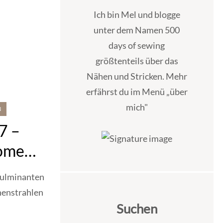
Ich bin Mel und blogge
unter dem Namen 500
days of sewing
größtenteils über das
Nähen und Stricken. Mehr
erfährst du im Menü „über
mich"
N
7 –
ome
rt)
fulminanten
nenstrahlen
Suchen