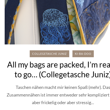
COLLEGETASCHE JUNIZ
KI-BA-DOO
All my bags are packed, I’m re
to go… (Collegetasche Juniz
Taschen nähen macht mir keinen Spaß (mehr). Da
Zusammennähen ist immer entweder sehr kompliziert
aber frickelig oder aber stressig...