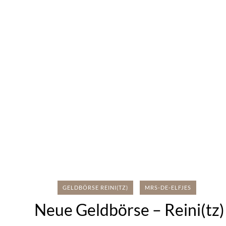
GELDBÖRSE REINI(TZ)
MRS-DE-ELFJES
Neue Geldbörse – Reini(tz)