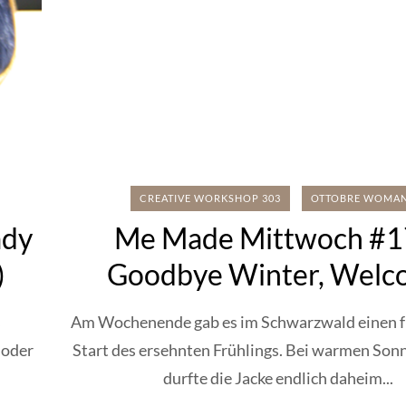
CREATIVE WORKSHOP 303
OTTOBRE WOMA
ady
Me Made Mittwoch #1
)
Goodbye Winter, Welc
Spring (besticktes T-Shi
s
Am Wochenende gab es im Schwarzwald einen 
 oder
Start des ersehnten Frühlings. Bei warmen Son
durfte die Jacke endlich daheim...