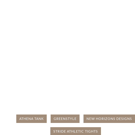
ATHENA TANK
GREENSTYLE
NEW HORIZONS DESIGNS
STRIDE ATHLETIC TIGHTS