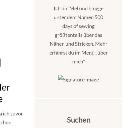
Ich bin Mel und blogge
unter dem Namen 500
days of sewing
größtenteils über das
Nähen und Stricken. Mehr
erfährst du im Menü „über
mich"
der
e
 ich zuvor
Suchen
chon...