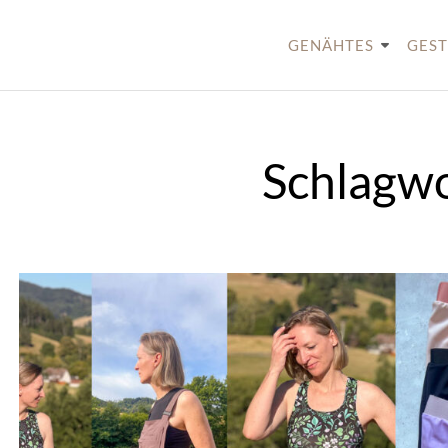
Skip
to
GENÄHTES
GEST
content
Schlagw