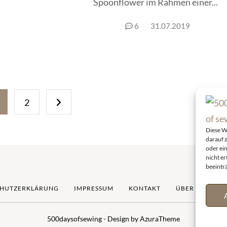
Spoonflower im Rahmen einer...
6
31.07.2019
Seitennummerierung
2
der
Diese W
Beiträge
darauf 
oder ei
nicht e
beeintr
CHUTZERKLÄRUNG
IMPRESSUM
KONTAKT
ÜBER MICH
500daysofsewing - Design by AzuraTheme