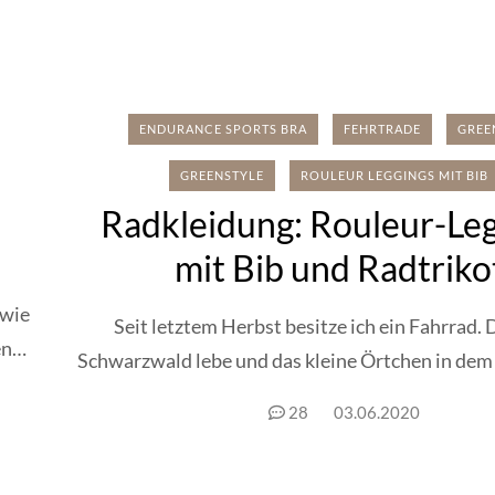
ENDURANCE SPORTS BRA
FEHRTRADE
GREE
GREENSTYLE
ROULEUR LEGGINGS MIT BIB
Radkleidung: Rouleur-Le
mit Bib und Radtriko
owie
Seit letztem Herbst besitze ich ein Fahrrad. 
en
Schwarzwald lebe und das kleine Örtchen in dem 
28
03.06.2020