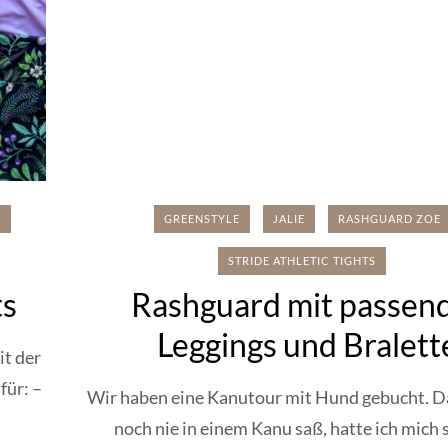
S
GREENSTYLE
JALIE
RASHGUARD ZOE
STRIDE ATHLETIC TIGHTS
ts
Rashguard mit passen
Leggings und Bralett
it der
für: –
Wir haben eine Kanutour mit Hund gebucht. Da
noch nie in einem Kanu saß, hatte ich mich s