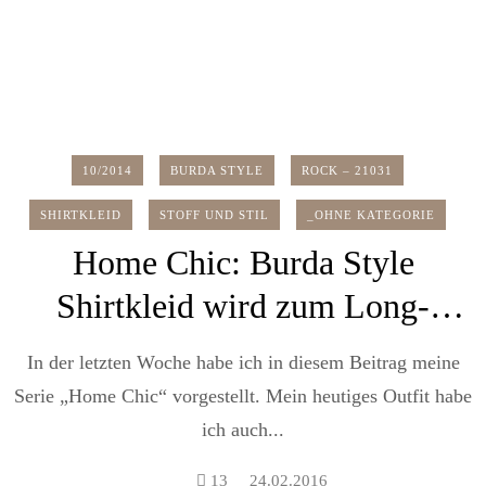
10/2014
BURDA STYLE
ROCK – 21031
SHIRTKLEID
STOFF UND STIL
_OHNE KATEGORIE
Home Chic: Burda Style
Shirtkleid wird zum Long-
Pullover
In der letzten Woche habe ich in diesem Beitrag meine
Serie „Home Chic“ vorgestellt. Mein heutiges Outfit habe
ich auch...
13
24.02.2016