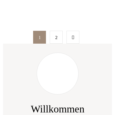
Seitennummerieru
1
2
der
Beiträge
Willkommen