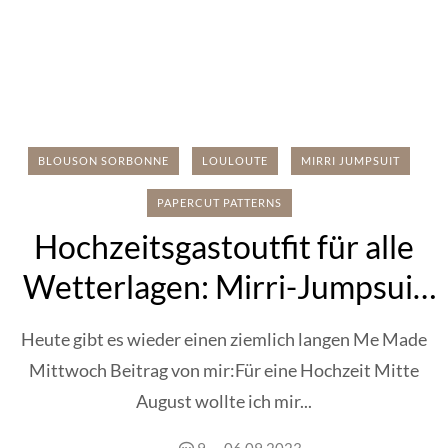
BLOUSON SORBONNE
LOULOUTE
MIRRI JUMPSUIT
PAPERCUT PATTERNS
Hochzeitsgastoutfit für alle
Wetterlagen: Mirri-Jumpsuit
und Blouson Sorbonne
Heute gibt es wieder einen ziemlich langen Me Made
Mittwoch Beitrag von mir:Für eine Hochzeit Mitte
August wollte ich mir...