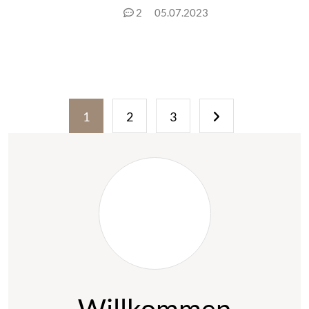
2
05.07.2023
Seitennummerie
1
2
3
der
Beiträge