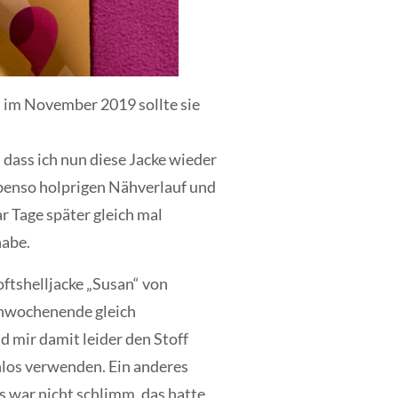
d im November 2019 sollte sie
 dass ich nun diese Jacke wieder
ebenso holprigen Nähverlauf und
r Tage später gleich mal
habe.
ftshelljacke „Susan“ von
Nähwochenende gleich
 mir damit leider den Stoff
nlos verwenden. Ein anderes
s war nicht schlimm, das hatte