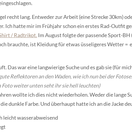
eingeschlagen.
el recht lang. Entweder zur Arbeit (eine Strecke 30km) ode
. Ich hatte mir im Frühjahr schon ein erstes Rad-Outfit g
hirt / Radtrikot.
Im August folgte der passende Sport-BH (z
ch brauchte, ist Kleidung für etwas üsseligeres Wetter = e
ft. Das war eine langwierige Suche und es gab sie (für mich
 gute Reflektoren an den Waden, wie ich nun bei der Fotos
Foto weiter unten seht ihr sie hell leuchten)
ahren wollte ich dies nicht wiederholen. Weder die lange S
 die dunkle Farbe. Und überhaupt hatte ich an die Jacke d
h leicht wasserabweisend
egt