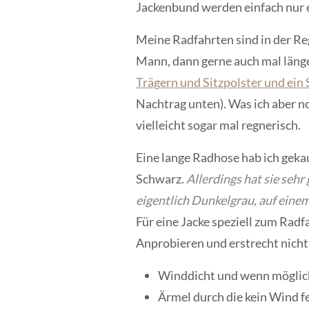
Jackenbund werden einfach nur 
Meine Radfahrten sind in der Reg
Mann, dann gerne auch mal länger
Trägern und Sitzpolster und ein S
Nachtrag unten). Was ich aber no
vielleicht sogar mal regnerisch.
Eine lange Radhose hab ich gekau
Schwarz.
Allerdings hat sie sehr
eigentlich Dunkelgrau, auf einem 
Für eine Jacke speziell zum Radf
Anprobieren und erstrecht nicht
Winddicht und wenn möglic
Ärmel durch die kein Wind f