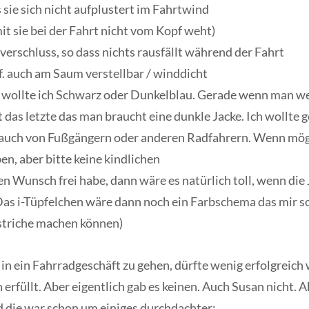
 sie sich nicht aufplustert im Fahrtwind
it sie bei der Fahrt nicht vom Kopf weht)
erschluss, so dass nichts rausfällt während der Fahrt
. auch am Saum verstellbar / winddicht
wollte ich Schwarz oder Dunkelblau. Gerade wenn man wei
das letzte das man braucht eine dunkle Jacke. Ich wollte
h auch von Fußgängern oder anderen Radfahrern. Wenn mögl
en, aber bitte keine kindlichen
 Wunsch frei habe, dann wäre es natürlich toll, wenn die 
(Das i-Tüpfelchen wäre dann noch ein Farbschema das mir sog
striche machen können)
n in ein Fahrradgeschäft zu gehen, dürfte wenig erfolgreich
n erfüllt. Aber eigentlich gab es keinen. Auch Susan nicht.
 die war schon um einiges durchdachter: