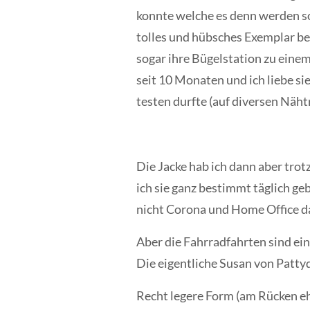
konnte welche es denn werden so
tolles und hübsches Exemplar bei
sogar ihre Bügelstation zu einem
seit 10 Monaten und ich liebe sie
testen durfte (auf diversen Nähtr
Die Jacke hab ich dann aber trot
ich sie ganz bestimmt täglich ge
nicht Corona und Home Office 
Aber die Fahrradfahrten sind ein
Die eigentliche Susan von Pattyd
Recht legere Form (am Rücken e