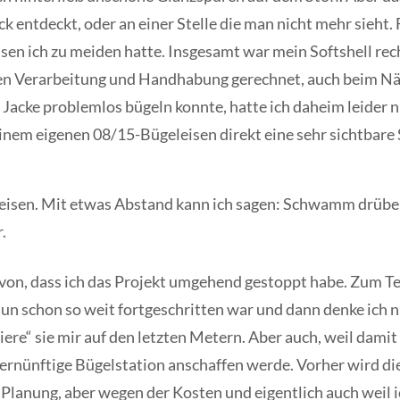
k entdeckt, oder an einer Stelle die man nicht mehr sieht
en ich zu meiden hatte. Insgesamt war mein Softshell recht
gen Verarbeitung und Handhabung gerechnet, auch beim N
 Jacke problemlos bügeln konnte, hatte ich daheim leider 
nem eigenen 08/15-Bügeleisen direkt eine sehr sichtbare 
eleisen. Mit etwas Abstand kann ich sagen: Schwamm drüber
.
on, dass ich das Projekt umgehend gestoppt habe. Zum Tei
 nun schon so weit fortgeschritten war und dann denke ich 
re“ sie mir auf den letzten Metern. Aber auch, weil damit
 vernünftige Bügelstation anschaffen werde. Vorher wird die
 Planung, aber wegen der Kosten und eigentlich auch weil 