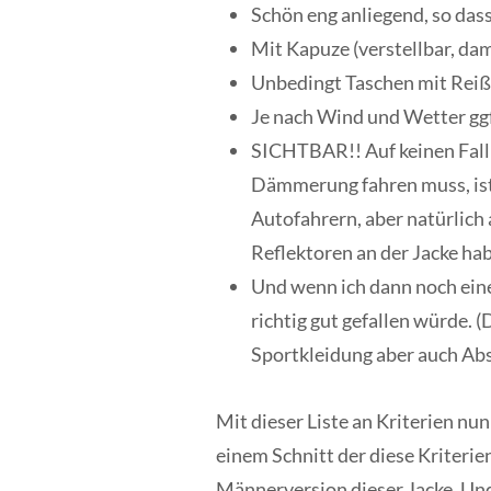
Schön eng anliegend, so dass
Mit Kapuze (verstellbar, dam
Unbedingt Taschen mit Reißv
Je nach Wind und Wetter ggf
SICHTBAR!! Auf keinen Fall 
Dämmerung fahren muss, ist 
Autofahrern, aber natürlic
Reflektoren an der Jacke hab
Und wenn ich dann noch einen
richtig gut gefallen würde. 
Sportkleidung aber auch Ab
Mit dieser Liste an Kriterien nu
einem Schnitt der diese Kriterie
Männerversion dieser Jacke. Und