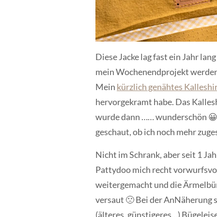
Diese Jacke lag fast ein Jahr la
mein Wochenendprojekt werden, w
Mein
kürzlich genähtes Kalleshi
hervorgekramt habe. Das Kallesh
wurde dann …… wunderschön 😀 No
geschaut, ob ich noch mehr zuge
Nicht im Schrank, aber seit 1 J
Pattydoo mich recht vorwurfsvol
weitergemacht und die Ärmelbün
versaut 🙁 Bei der AnNäherung 
(älteres, günstigeres…) Bügeleis