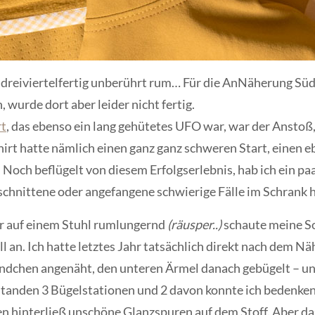
ng dreiviertelfertig unberührt rum… Für die AnNäherung Sü
urde dort aber leider nicht fertig.
rt
, das ebenso ein lang gehütetes UFO war, war der Anstoß,
irt hatte nämlich einen ganz ganz schweren Start, einen 
ch beflügelt von diesem Erfolgserlebnis, hab ich ein paa
schnittene oder angefangene schwierige Fälle im Schrank 
ahr auf einem Stuhl rumlungernd
(räusper..)
schaute meine So
l an. Ich hatte letztes Jahr tatsächlich direkt nach dem 
dchen angenäht, den unteren Ärmel danach gebügelt – und
standen 3 Bügelstationen und 2 davon konnte ich bedenke
en hinterließ unschöne Glanzspuren auf dem Stoff. Aber da