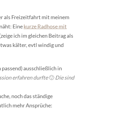
r als Freizeitfahrt mit meinem
enäht: Eine
kurze Radhose mit
eige ich im gleichen Beitrag als
twas kälter, evtl windig und
 passend) ausschließlich in
ession erfahren durfte
🙂
D
ie sind
uche, noch das ständige
eutlich mehr Ansprüche: