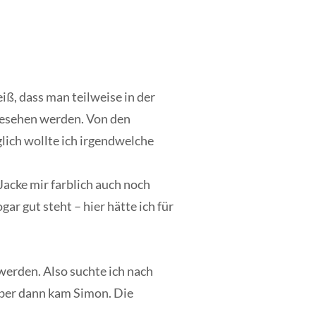
ß, dass man teilweise in der
 gesehen werden. Von den
ich wollte ich irgendwelche
Jacke mir farblich auch noch
ar gut steht – hier hätte ich für
 werden. Also suchte ich nach
 Aber dann kam Simon. Die