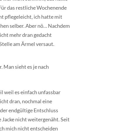
. Für das restliche Wochenende
 pflegeleicht, ich hatte mit
ähen selber. Aber nö… Nachdem
nicht mehr dran gedacht
Stelle am Ärmel versaut.
. Man sieht es je nach
l weil es einfach unfassbar
nicht dran, nochmal eine
 der endgültige Entschluss
 Jacke nicht weitergenäht. Seit
ich mich nicht entscheiden