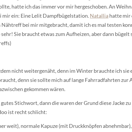
llte, hatte ich das immer vor mir hergeschoben. An Weih
 mir ein: Eine Lelit Dampfbügelstation.
Natallia
hatte mir
 Nähtreff bei mir mitgebracht, damit ich es mal testen kon
 sehr! Sie braucht etwas zum Aufheizen, aber dann bügelt si
effs)
zdem nicht weitergenäht, denn im Winter brauchte ich sie e
braucht, denn sie sollte mich auf lange Fahrradfahrten zur
dazwischen gekommen wären.
 gutes Stichwort, dann die waren der Grund diese Jacke zu
oo ist recht schlicht:
her weit), normale Kapuze (mit Druckknöpfen abnehmbar)