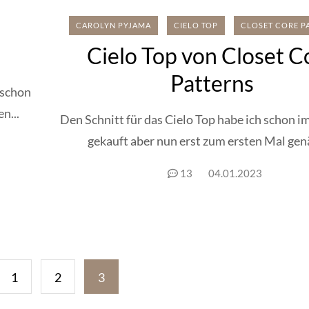
CAROLYN PYJAMA
CIELO TOP
CLOSET CORE P
Cielo Top von Closet C
Patterns
 schon
n...
Den Schnitt für das Cielo Top habe ich schon 
gekauft aber nun erst zum ersten Mal genä
13
04.01.2023
Seitennummerierung
1
2
3
der