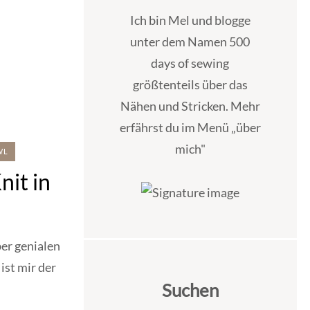
Ich bin Mel und blogge
unter dem Namen 500
days of sewing
größtenteils über das
Nähen und Stricken. Mehr
erfährst du im Menü „über
mich"
WL
nit in
ber genialen
ist mir der
Suchen