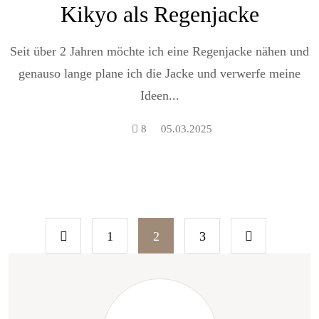
Kikyo als Regenjacke
Seit über 2 Jahren möchte ich eine Regenjacke nähen und
genauso lange plane ich die Jacke und verwerfe meine
Ideen...
8
05.03.2025
Seitennummerieru
1
2
3
der
Beiträge