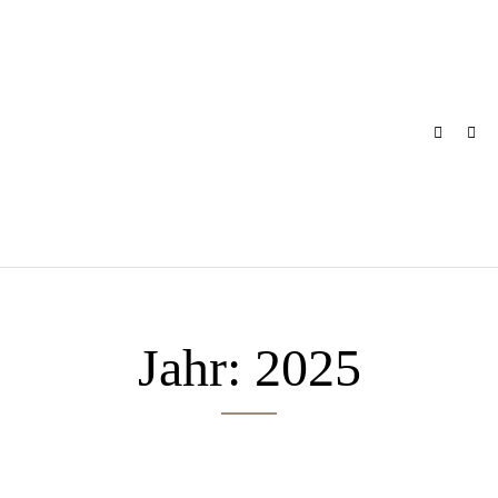
Skip
to
content
Jahr:
2025