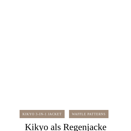
KIKYO 3-IN-1 JACKET
WAFFLE PATTERNS
Kikyo als Regenjacke