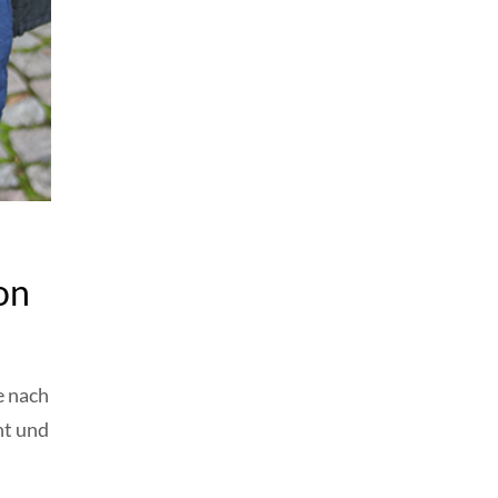
on
e nach
ht und