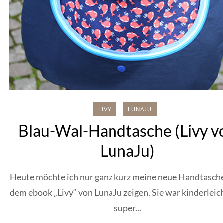
LIVY
LUNAJU
Blau-Wal-Handtasche (Livy v
LunaJu)
Heute möchte ich nur ganz kurz meine neue Handtasch
dem ebook „Livy“ von LunaJu zeigen. Sie war kinderleic
super...