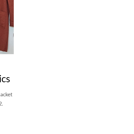
ics
Jacket
2.