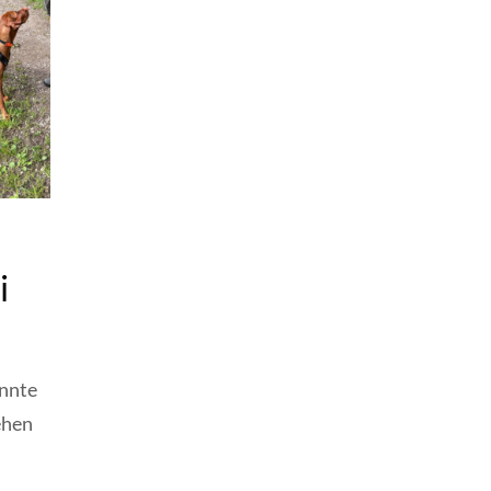
i
onnte
ehen