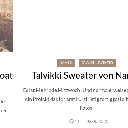
NAMED
TALVIKKI SWEATER
oat
Talvikki Sweater von N
Es ist Me Made Mittwoch! Und normalerweise z
ein Projekt das ich erst kurzfristig fertiggestel
ade
Fotos...
ber
11
02.08.2023