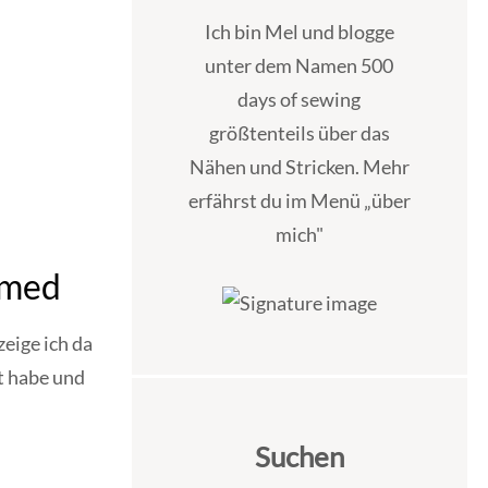
Ich bin Mel und blogge
unter dem Namen 500
days of sewing
größtenteils über das
Nähen und Stricken. Mehr
erfährst du im Menü „über
mich"
amed
eige ich da
lt habe und
Suchen