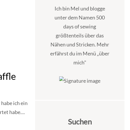
Ich bin Mel und blogge
unter dem Namen 500
days of sewing
größtenteils über das
Nähen und Stricken. Mehr
erfährst du im Menü „über
mich"
ffle
habe ich ein
tet habe....
Suchen