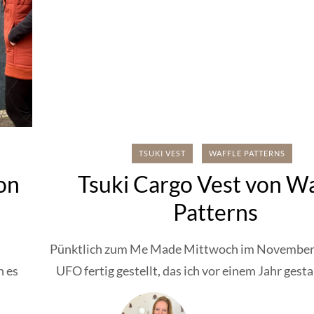
TSUKI VEST
WAFFLE PATTERNS
von
Tsuki Cargo Vest von Wa
Patterns
Pünktlich zum Me Made Mittwoch im November 
h es
UFO fertig gestellt, das ich vor einem Jahr gestar