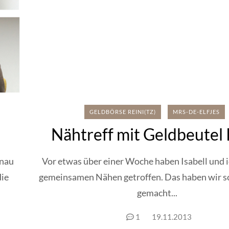
GELDBÖRSE REINI(TZ)
MRS-DE-ELFJES
Nähtreff mit Geldbeutel 
enau
Vor etwas über einer Woche haben Isabell und 
die
gemeinsamen Nähen getroffen. Das haben wir s
gemacht...
1
19.11.2013