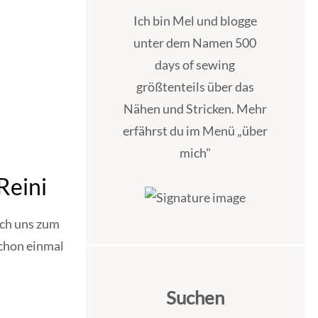
Ich bin Mel und blogge
unter dem Namen 500
days of sewing
größtenteils über das
Nähen und Stricken. Mehr
erfährst du im Menü „über
mich"
Reini
ich uns zum
chon einmal
Suchen