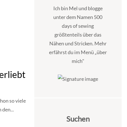
Ich bin Mel und blogge
unter dem Namen 500
days of sewing
größtenteils über das
Nähen und Stricken. Mehr
erfährst du im Menü „über
mich"
rliebt
hon so viele
 den...
Suchen