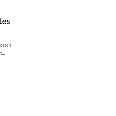
tes
uesten
...