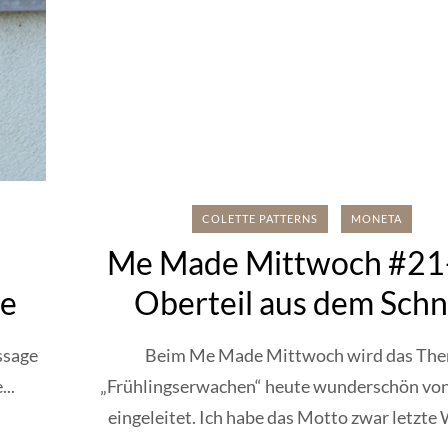
COLETTE PATTERNS
MONETA
Me Made Mittwoch #21-
le
Oberteil aus dem Schn
„Moneta“
ssage
Beim Me Made Mittwoch wird das Th
..
„Frühlingserwachen“ heute wunderschön vo
eingeleitet. Ich habe das Motto zwar letzte 