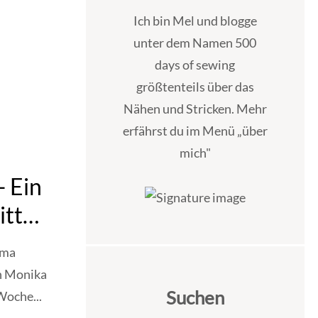
Ich bin Mel und blogge
unter dem Namen 500
days of sewing
größtenteils über das
Nähen und Stricken. Mehr
erfährst du im Menü „über
mich"
 Ein
itt
ema
n Monika
Suchen
Woche...