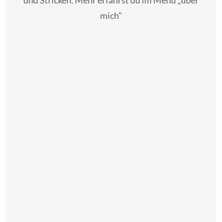
und Stricken. Mehr erfährst du im Menü „über
mich"